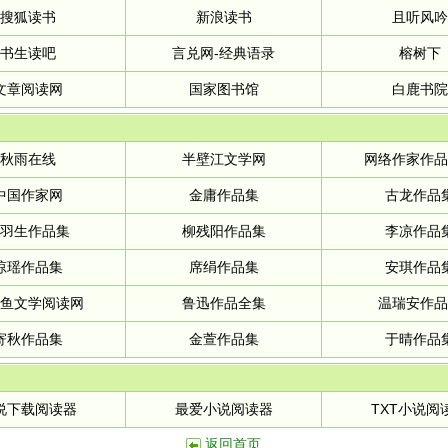
搜狐读书
新浪读书
且听风吟
书生读吧
言兑网-经典语录
榕树下
文章阅读网
国家图书馆
白鹿书院
秋雨在线
半壁江文学网
网络作家作品
中国作家网
金庸作品集
古龙作品
梁羽生作品集
柳残阳作品集
李凉作品
琼瑶作品集
席绢作品集
安琪作品
人鱼文学阅读网
鲁迅作品全集
温瑞安作品
寄秋作品集
金萱作品集
于晴作品
说下载阅读器
最爱小说阅读器
TXT小说阅
返回首页