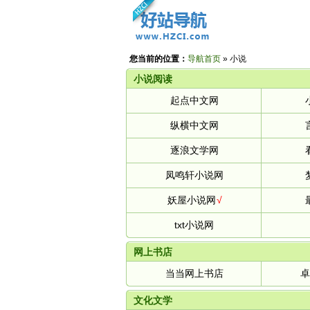
您当前的位置：
导航首页
»
小说
小说阅读
起点中文网
纵横中文网
逐浪文学网
凤鸣轩小说网
妖屋小说网
√
txt小说网
网上书店
当当网上书店
文化文学