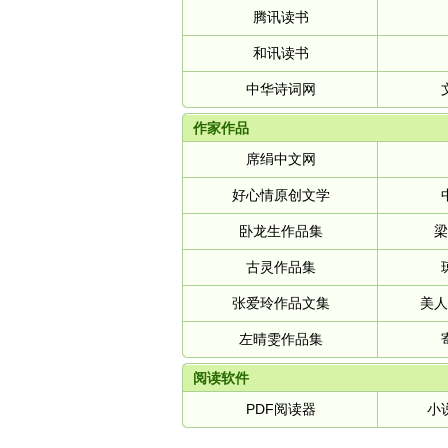
腾讯读书
和讯读书
中华诗词网
作家作品
席绢中文网
好心情原创文学
卧龙生作品集
古灵作品集
张爱玲作品文集
美
左晴雯作品集
阅读软件
PDF阅读器
小